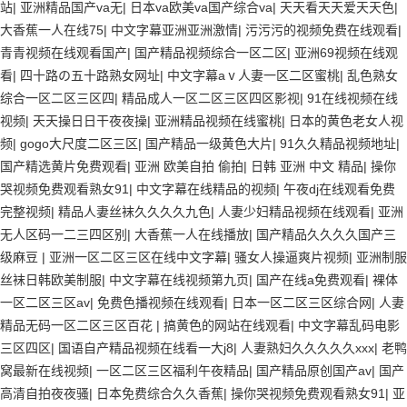
站
|
亚洲精品国产va无
|
日本va欧美va国产综合va
|
天天看天天爱天天色
|
大香蕉一人在线75
|
中文字幕亚洲亚洲激情
|
污污污的视频免费在线观看
|
青青视频在线观看国产
|
国产精品视频综合一区二区
|
亚洲69视频在线观
看
|
四十路の五十路熟女网址
|
中文字幕aⅴ人妻一区二区蜜桃
|
乱色熟女
综合一区二区三区四
|
精品成人一区二区三区四区影视
|
91在线视频在线
视频
|
天天操日日干夜夜操
|
亚洲精品视频在线蜜桃
|
日本的黄色老女人视
频
|
gogo大尺度二区三区
|
国产精品一级黄色大片
|
91久久精品视频地址
|
国产精选黄片免费观看
|
亚洲 欧美自拍 偷拍
|
日韩 亚洲 中文 精品
|
操你
哭视频免费观看熟女91
|
中文字幕在线精品的视频
|
午夜dj在线观看免费
完整视频
|
精品人妻丝袜久久久久九色
|
人妻少妇精品视频在线观看
|
亚洲
无人区码一二三四区别
|
大香蕉一人在线播放
|
国产精品久久久久国产三
级麻豆
|
亚洲一区二区三区在线中文字幕
|
骚女人操逼爽片视频
|
亚洲制服
丝袜日韩欧美制服
|
中文字幕在线视频第九页
|
国产在线a免费观看
|
裸体
一区二区三区av
|
免费色播视频在线观看
|
日本一区二区三区综合网
|
人妻
精品无码一区二区三区百花
|
搞黄色的网站在线观看
|
中文字幕乱码电影
三区四区
|
国语自产精品视频在线看一大j8
|
人妻熟妇久久久久久xxx
|
老鸭
窝最新在线视频
|
一区二区三区福利午夜精品
|
国产精品原创国产av
|
国产
高清自拍夜夜骚
|
日本免费综合久久香蕉
|
操你哭视频免费观看熟女91
|
亚