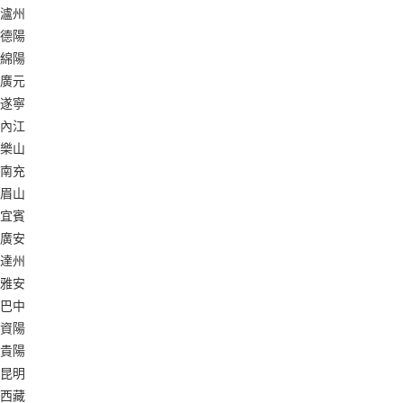
瀘州
德陽
綿陽
廣元
遂寧
內江
樂山
南充
眉山
宜賓
廣安
達州
雅安
巴中
資陽
貴陽
昆明
西藏