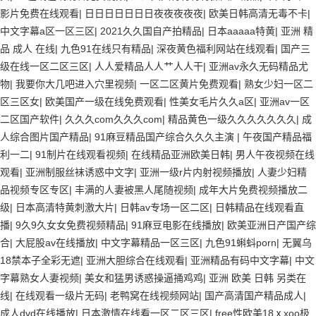
影片免费在线观看
|
日日日日日日日夜夜夜夜夜
|
欧美日韩高清无毒不卡
|
中文字幕a区一区三区
|
2021久久国自产拍精品
|
日本aaaaa特黄
|
亚洲 精
品 成人 在线
|
九色91在线只有精品
|
深夜黄色福利网站在线观看
|
国产三
级在线一区二区三区
|
人人爱精品人人艹人人干
|
亚洲av永久无码精品尤
物
|
我要你大几吧进入穴里视频
|
一区二区黄片免费观看
|
熟女少妇一区二
区三区女
|
欧美国产一级在线免费观看
|
性美女毛片久久a区
|
亚洲av一区
二区国产软件
|
久久久com久久久com
|
精品黄色一级久久久久久久久
|
成
人综合图片国产精品
|
91麻豆精品国产综合久久久主演
|
午夜国产精品福
利一二
|
91制片在线观看视频
|
在线精品亚洲欧美日韩
|
男人午夜视频在线
观看
|
亚洲制服丝袜诱惑中文字
|
亚洲一级r片内射视频播放
|
人妻少妇精
品视频专区专区
|
丰满的人妻被黑人尾随视频
|
成年大片免费视频播放二
级
|
日本高清特黄刺激大片
|
日韩av专场一区二区
|
日韩精品在线观看直
播
|
9久9久女女免费视频精品
|
91麻豆电影在线播放
|
欧美亚洲日产国产综
合
|
大屁股av在线播放
|
中文字幕精品一区三区
|
九色91蝌蚪porn
|
无翼乌
18禁本子全彩无遮
|
亚洲大胆综合在线观看
|
亚洲精品有码中文字幕
|
中文
字幕熟女人妻视频
|
美女和猛男诱惑操逼捅鸡鸡
|
亚洲 欧美 日韩 另类在
线
|
在线观看一级片无码
|
老鸭窝在线视频网站
|
国产高清国产精品成人
|
成人dvd在线播放
|
日本激情在线看一区二区三区
|
free性欧美18ⅹxoo极