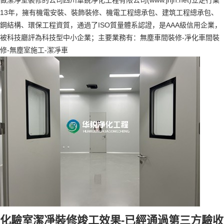
做潔凈室裝修的公司四川華銳凈化工程有限公司(www.jhjh.net)立足行業
13年，擁有機電安裝、裝飾裝修、機電工程總承包、建筑工程總承包、
鋼結構、環保工程資質，通過了ISO質量體系認證，是AAA級信用企業，
被科技廳評為科技型中小企業；主要業務有：無塵車間裝修-凈化車間裝
修-無塵室施工-潔凈車
化驗室潔凈裝修竣工效果-已經通過第三方驗收