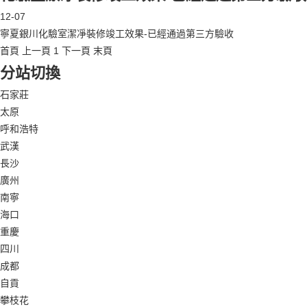
12-07
寧夏銀川化驗室潔凈裝修竣工效果-已經通過第三方驗收
首頁
上一頁
1
下一頁
末頁
分站切換
石家莊
太原
呼和浩特
武漢
長沙
廣州
南寧
海口
重慶
四川
成都
自貢
攀枝花