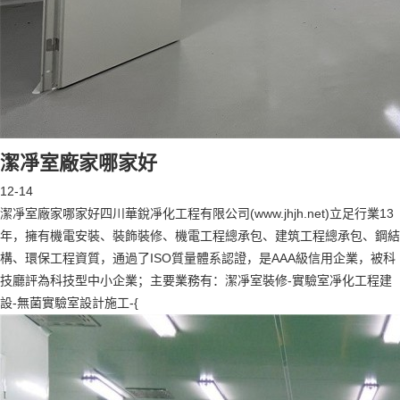
潔凈室廠家哪家好
12-14
潔凈室廠家哪家好四川華銳凈化工程有限公司(www.jhjh.net)立足行業13
年，擁有機電安裝、裝飾裝修、機電工程總承包、建筑工程總承包、鋼結
構、環保工程資質，通過了ISO質量體系認證，是AAA級信用企業，被科
技廳評為科技型中小企業；主要業務有：潔凈室裝修-實驗室凈化工程建
設-無菌實驗室設計施工-{