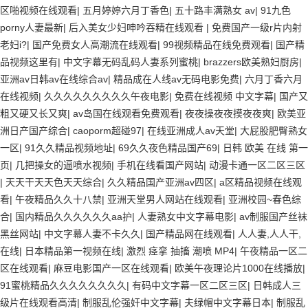
区啪视频在线观看
|
五月婷婷六月丁香色
|
五十路丰满熟女 av
|
91九色
porny人妻最新
|
后入美女少妇呻吟吞精在线观看
|
免费国产一级r片内射
老妇i?
|
国产免费女人高潮流在线观看
|
99视频精品在线免费观看
|
国产精
品视频这里有
|
中文字幕无码乱码人妻系列蜜桃
|
brazzers欧美熟妇厨房
|
亚洲av日韩av在线综合av
|
精品成在人线av无码电影免费
|
六月丁香六月
在线视频
|
久久久久久久久久久午夜电影
|
免费在线视频 中文字幕
|
国产又
粗又硬又长又爽
|
av岛国在线观看免费观看
|
夜夜操夜夜摸夜夜爽
|
欧美亚
洲日产国产综合
|
caoporm超碰97
|
在线亚洲成人av天堂
|
大屁股肥臀熟女
一区
|
91久久精品视频地址
|
69久久夜色精品国产69
|
日韩 欧美 在线 第一
页
|
几把操女的逼喷水视频
|
手机在线看国产网站
|
动漫卡通一区二区三区
|
天天干天天色天天综合
|
久久精品国产亚洲av四区
|
a区精品视频在线观
看
|
午夜精品久久十八禁
|
亚洲天堂男人网站在线观看
|
亚洲校园~春色综
合
|
国内精品久久久久久久aa护
|
人妻熟女中文字幕电影
|
av制服国产丝袜
黑丝网站
|
中文字幕人妻不卡久久
|
国产精品网在线观看
|
人人妻,人人干,
在线
|
日本精品第一视频在线
|
激烈 痉挛 抽搐 潮喷 MP4
|
午夜精品一区二
区在线观看
|
麻豆电影国产一区在线观看
|
欧美午夜理论片1000在线播放
|
91蜜桃精品久久久久久久久久
|
有码中文字幕一区二区三区
|
日韩成人三
级片在线观看高清
|
制服乱伦强奸中文字幕
|
夫绿帽中文字幕日本
|
制服乱