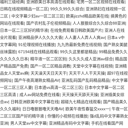
福利三级经典
|
亚洲欧美日本高清在线观看
|
宅男一区二区视频在线观看
|
日韩在线视频精品一区二区
|
99久久99久久综合
|
亚洲熟妇在线视频一区
二区
|
中文字幕少妇av一区二区三区
|
欧美jizzhd精品欧美在线
|
搞黄色的
网站在线观看
|
国产农村乱子伦视频精品
|
人人狠狠综合久久综合88亚洲
|
日本一区二三区好的精华液
|
在线免费观看日韩欧美国产片
|
亚洲人在线
全片观看
|
亚洲精品伊人久久久大香
|
人人妻人人弄人人爽av
|
日本a v中
文字幕网
|
91伦理视频在线播放
|
九九热最新免费在线视频
|
国产熟女美腿
丝袜露脸
|
67194线在线精品观看
|
99久久这里都是精品
|
99精品免费久久
久久久久久日本
|
精华液一区二区区别
|
久久久久成人亚洲av综合
|
精品国
产精品国产免费
|
国产一区二区精品调教
|
天堂中文字幕在线视频
|
亚洲精
品女人天堂av麻
|
天天澡天天日天天干
|
天天干人人干天天操
|
超97在线视
频网址
|
国产午夜高潮熟女精品AV
|
亚洲乱码国产乱码精品精品
|
中文字幕
一区二区三区人妻
|
日本道vs高清一区二区三区
|
日本中文字幕一区二区
三区高清
|
成人av网站免费在线看
|
天天操天天舔天天操
|
亚洲插美女综
合av
|
日韩亚洲欧美中文字幕在线
|
超碰九七精品在线观看
|
国产精品美久
久久久福利
|
日日噜狠狠噜天天噜AV
|
欧美午夜性春猛交xxxx一
|
午夜一区
二区三区国产好的精华液
|
你懂的小视频在线播放
|
强d乱码中文字幕熟女
亚洲
|
男人天堂av中文字幕
|
亚洲精品有码中文字幕
|
手机在线看国产网