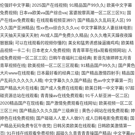
伦强奸中文字幕
|
2025国产在线视频
|
91精品国产99久久
|
欧美中文字幕
免费视频
|
日本va欧美va国产综合va
|
富婆按摩高潮一区二区三区91
|
国
产在线av免费观看
|
在线观看视频亚洲97
|
国产精品久久乱码无人区
|
99
久久国产亚洲精品
|
性xx色xx综合久久久xx
|
中文字幕熟女人妻丝袜电影
|
天天抽天天操天天射
|
AV成人国产免费久久精品
|
久久久噜天天躁夜夜躁
狠狠躁
|
可以在线观看的视频你懂的
|
美女和猛男诱惑操逼捅鸡鸡
|
欧美精
品视频一卡二卡
|
日本老女人免费视频
|
青青草草在线a观看视频网站
|
人
成免费视频一区二区三区
|
日韩午夜福利三级经典
|
影音先锋婷婷五月青
青草视频在线
|
欧美视频一区二区三区观看
|
91精品国产99久久
|
国产黄色
大片www在线观看
|
日本最好看的经典三级
|
国产精品激情四射手
|
精品国
产乱码久久久久久人精
|
中文字幕久久久国产精品
|
色av中文字幕第一页
|
国产精品大片在线看
|
国产成人免费在线观看
|
欧美日韩一中文字幕
|
97超
碰资源总站在线观看
|
青青操av在线免费观看
|
91千人斩亚洲一区二区
|
2020精品国产在现线看
|
国产激情免费观看在线网址
|
欧美视频一区二区
三区三州
|
国产精品久久久久国产三级麻豆
|
黄色小网站在线免费观看
|
婷
婷色在线免费视频
|
国产碰碰人人爱人人做97
|
成人日韩电影免费观看
|
国
产精品无码免费专区午夜党
|
日韩另类欧美在线观看
|
日韩欧美激情第一
页
|
91在线在线观看免费视频
|
超碰久久青青青青操国产精品
|
中文字幕av