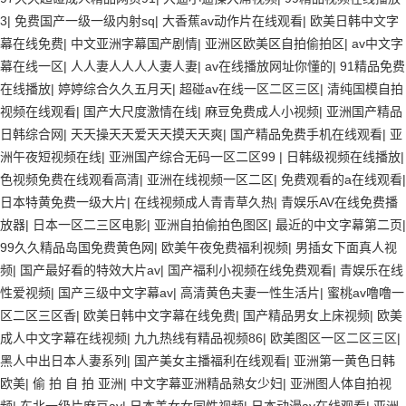
3
|
免费国产一级一级内射sq
|
大香蕉av动作片在线观看
|
欧美日韩中文字
幕在线免费
|
中文亚洲字幕国产剧情
|
亚洲区欧美区自拍偷拍区
|
av中文字
幕在线一区
|
人人妻人人人人妻人妻
|
av在线播放网址你懂的
|
91精品免费
在线播放
|
婷婷综合久久五月天
|
超碰av在线一区二区三区
|
清纯国模自拍
视频在线观看
|
国产大尺度激情在线
|
麻豆免费成人小视频
|
亚洲国产精品
日韩综合网
|
天天操天天爱天天摸天天爽
|
国产精品免费手机在线观看
|
亚
洲午夜短视频在线
|
亚洲国产综合无码一区二区99
|
日韩级视频在线播放
|
色视频免费在线观看高清
|
亚洲在线视频一区二区
|
免费观看的a在线观看
|
日本特黄免费一级大片
|
在线视频成人青青草久热
|
青娱乐AV在线免费播
放器
|
日本一区二三区电影
|
亚洲自拍偷拍色图区
|
最近的中文字幕第二页
|
99久久精品岛国免费黄色网
|
欧美午夜免费福利视频
|
男插女下面真人视
频
|
国产最好看的特效大片av
|
国产福利小视频在线免费观看
|
青娱乐在线
性爱视频
|
国产三级中文字幕av
|
高清黄色夫妻一性生活片
|
蜜桃av噜噜一
区二区三区香
|
欧美日韩中文字幕在线免费
|
国产精品男女上床视频
|
欧美
成人中文字幕在线视频
|
九九热线有精品视频86
|
欧美图区一区二区三区
|
黑人中出日本人妻系列
|
国产美女主播福利在线观看
|
亚洲第一黄色日韩
欧美
|
偷 拍 自 拍 亚洲
|
中文字幕亚洲精品熟女少妇
|
亚洲图人体自拍视