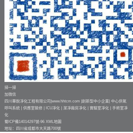
掃一掃
加微信
四川華銳凈化工程有限公司|www.hhtcm.com |創新型中小企業|
中心供氧
呼叫系統
|
供應室裝修
|
ICU凈化
|
潔凈廠房凈化
|
實驗室凈化
|
手術室凈
化
蜀ICP備14014297號-96
XML地圖
地址：四川省成都市大天路700號