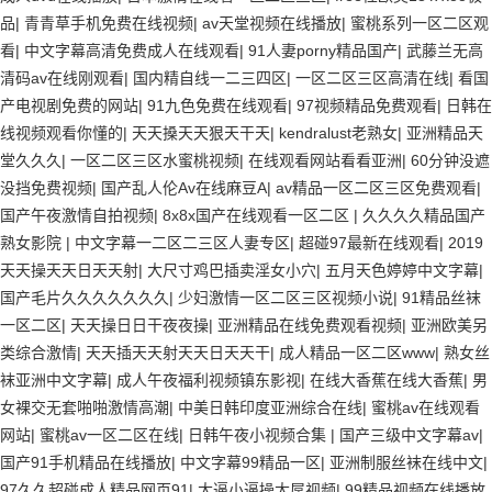
品
|
青青草手机免费在线视频
|
av天堂视频在线播放
|
蜜桃系列一区二区观
看
|
中文字幕高清免费成人在线观看
|
91人妻porny精品国产
|
武藤兰无高
清码av在线刚观看
|
国内精自线一二三四区
|
一区二区三区高清在线
|
看国
产电视剧免费的网站
|
91九色免费在线观看
|
97视频精品免费观看
|
日韩在
线视频观看你懂的
|
天天搡天天狠天干天
|
kendralust老熟女
|
亚洲精品天
堂久久久
|
一区二区三区水蜜桃视频
|
在线观看网站看看亚洲
|
60分钟没遮
没挡免费视频
|
国产乱人伦Av在线麻豆A
|
av精品一区二区三区免费观看
|
国产午夜激情自拍视频
|
8x8x国产在线观看一区二区
|
久久久久精品国产
熟女影院
|
中文字幕一二区二三区人妻专区
|
超碰97最新在线观看
|
2019
天天操天天日天天射
|
大尺寸鸡巴插卖淫女小穴
|
五月天色婷婷中文字幕
|
国产毛片久久久久久久久
|
少妇激情一区二区三区视频小说
|
91精品丝袜
一区二区
|
天天操日日干夜夜操
|
亚洲精品在线免费观看视频
|
亚洲欧美另
类综合激情
|
天天插天天射天天日天天干
|
成人精品一区二区www
|
熟女丝
袜亚洲中文字幕
|
成人午夜福利视频镇东影视
|
在线大香蕉在线大香蕉
|
男
女裸交无套啪啪激情高潮
|
中美日韩印度亚洲综合在线
|
蜜桃av在线观看
网站
|
蜜桃av一区二区在线
|
日韩午夜小视频合集
|
国产三级中文字幕av
|
国产91手机精品在线播放
|
中文字幕99精品一区
|
亚洲制服丝袜在线中文
|
97久久超碰成人精品网页91
|
大逼小逼操大屌视频
|
99精品视频在线播放