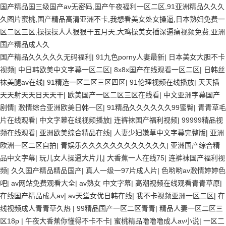
国产精品国三级国产av无密码,国产午夜福利一区二区,91亚洲精品久久久
久图片蜜桃,国产精品高清亚洲不卡,我想看美女处女操逼,日本熟妇免费一
区二区三区,操操操人人狠狠干五月天,大鸡操美女插深逼痛视频免费,亚洲
国产精品成人久
国产精品久久久久久无码福利
|
91九色porny人妻最新
|
日本美女大胆不卡
视频
|
中日韩欧美中文字幕一区二区
|
8x8x国产在线观看一区二区
|
日韩丝
袜美腿av在线
|
91精选一区二区三区四区
|
91伦理视频在线播放
|
天天插
天天射天天日天天干
|
欧美国产一区二区三区在线看
|
中文亚洲字幕国产
剧情
|
激情综合亚洲欧美日韩一区
|
91精品久久久久久久99蜜臀
|
青青草毛
片在线观看
|
中文字幕在线视频播放
|
连裤袜国产福利视频
|
99999精品视
频在线观看
|
亚洲欧美综合精品在线
|
人妻少妇嫩草中文字幕完整版
|
亚洲
欧洲一区二区自拍
|
青娱乐久久久久久久久久久久久久
|
亚洲国产综合精
品中文字幕
|
玩儿女人操逼大片儿
|
大香蕉一人在线75
|
连裤袜国产福利视
频
|
久久国产精品精品国产
|
真人一级一97片成人片
|
色哟哟av激情婷婷色
吧
|
av网站免费观看大全
|
av熟女 中文字幕
|
高潮视频在线观看青青草原
|
在线国产精品成人av
|
av天堂女优日韩在线
|
我不卡视频亚洲一区二区
|
在
线视频成人青青草久热
|
99精品国产一区二区青青
|
精品人妻一区二区三
区18p
|
午夜大香蕉你懂得不卡不卡
|
蜜桃精品噜噜噜成人av小说
|
一区二