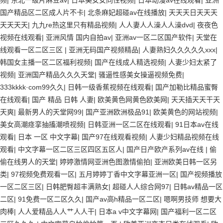
频
|
东北一级片麻豆av
|
日本美女女同性视频
|
日本动漫av在线观看
|
亚洲
国产精品区二区成人片不卡
|
北条麻妃超碰av在线播放
|
天天天日天天天
天天天天
|
九九re热这里只有精品视频
|
人人妻人人澡人人澡dvd
|
夜夜色
视频在线观看
|
亚洲风情 国内自拍av
|
亚洲av一区二区国产软件
|
天堂在
线观看一区二区三区
|
亚洲无码国产视频精品
|
人妻熟妇久久久久久xxx
|
韩国女主播一区二区福利视频
|
国产在线成人精选视频
|
人妻少妇太紧了
视频
|
亚洲国产精品久久久天堂
|
骚逼性感美女操逼视频免费
|
333kkkk·com99久久
|
日韩一级香蕉视频在线观看
|
国产加勒比精品蜜臀
在线观看
|
国产 精品 日韩 人妻
|
欧美黄色网黄色欧美网
|
天天插天天干天
天爽
|
最新男人的天堂网99
|
国产亚洲欧洲极品91
|
欧美黄色的网站视频
|
美女高潮痉挛抽搐潮喷视频
|
日韩亚洲一区二区在线观看
|
91日本av在线
观看
|
日本 一区 中文字幕
|
国产97在线观看视频
|
人妻少妇精品视频在线
观看
|
中文字幕一区二区三区四区五区人
|
国产日产欧产系列av在线
|
偷
偷在线男人的天堂
|
婷婷激情网亚洲色图激情偷拍
|
亚洲欧美日韩一区另
类
|
97视频免费观看一区
|
五月婷婷丁香中文字幕亚洲一区
|
国产视频播放
一区二区三区
|
日韩肥臀超丰满熟女
|
超碰人人综合网97
|
日韩av精品一区
二区
|
91免费一区二区久久
|
国产av高h精品一区二区
|
嗯啊男技师 想要大
肉棒
|
人人爱精品人人艹人人干
|
日本a v中文字幕网
|
国产福利一区二区